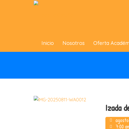
Inicio
Nosotros
Oferta Académ
Izada d
agosto
7:00 a