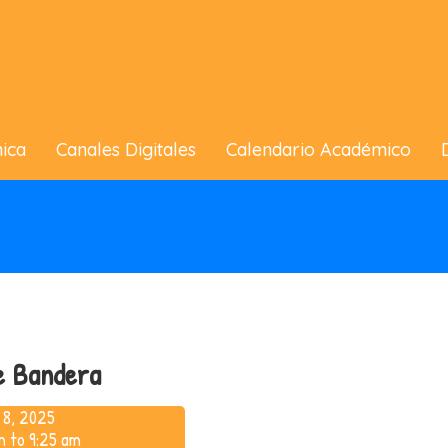
ica
Canales Digitales
Calendario Académico
e Bandera
 8, 2025
m to 9:25 am